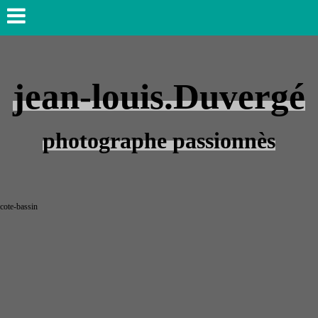
jean-louis.Duvergé
photographe passionnès
cote-bassin